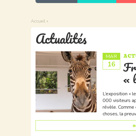
Accueil
»
Actualités
ACT
MAR
Fr
16
« l
L’exposition « l
000 visiteurs a
révèle. Comme e
choses, la preuv