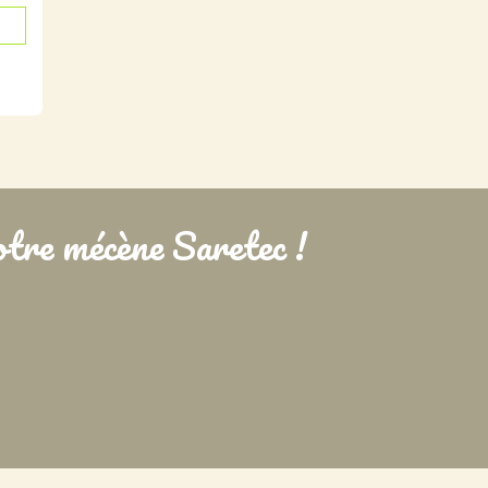
tre mécène Saretec !