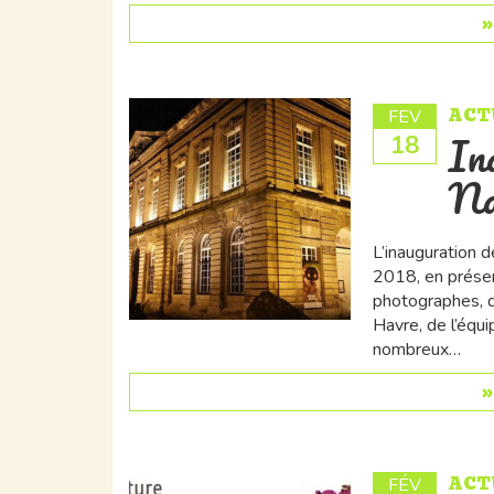
ACT
FEV
In
18
Na
L’inauguration d
2018, en présen
photographes, d
Havre, de l’équ
nombreux…
ACT
FÉV