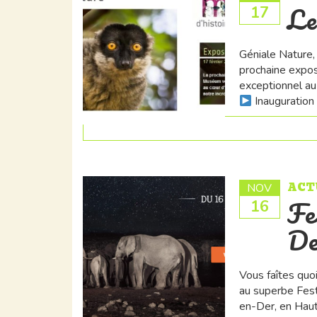
Le
17
Géniale Nature,
prochaine expo
exceptionnel au 
Inauguration
ACT
NOV
Fe
16
De
Vous faîtes qu
au superbe Fest
en-Der, en Hau