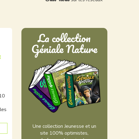
La collection
Géniale Nature
E
 10
les
Une collection Jeunesse et un
site 100% optimistes,