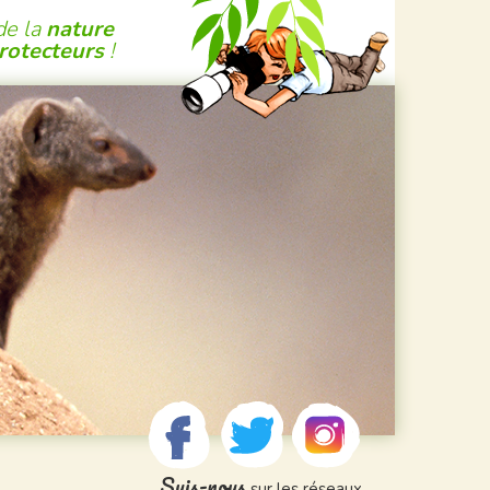
de la
nature
protecteurs
!
Suis-nous
sur les réseaux