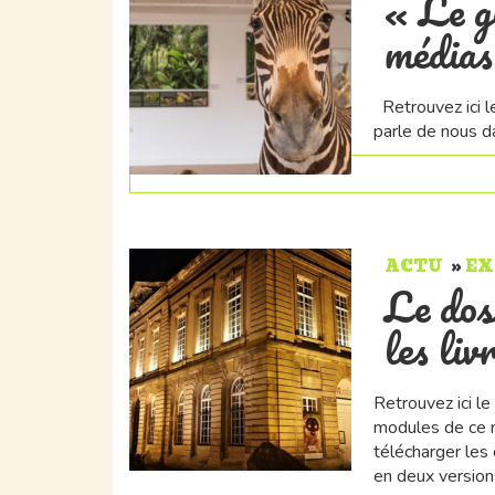
« Le g
médias
Retrouvez ici l
parle de nous 
ACTU
EX
Le dos
les liv
Retrouvez ici le
modules de ce m
télécharger les 
en deux version