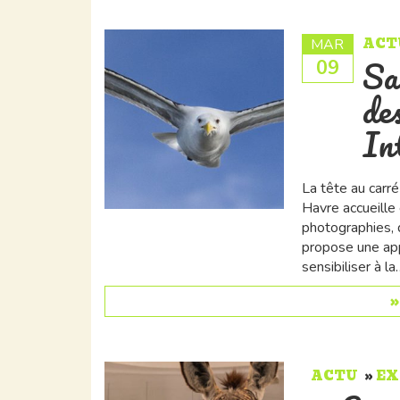
ACT
MAR
Sa
09
de
In
La tête au carr
Havre accueille 
photographies, d
propose une ap
sensibiliser à la
ACTU
EX