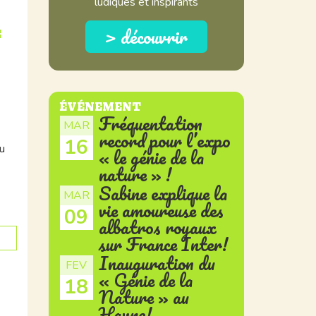
ludiques et inspirants
> découvrir
E
ÉVÉNEMENT
Fréquentation
MAR
record pour l’expo
16
u
« le génie de la
nature » !
Sabine explique la
MAR
vie amoureuse des
09
albatros royaux
sur France Inter!
Inauguration du
FEV
« Génie de la
18
Nature » au
Havre!