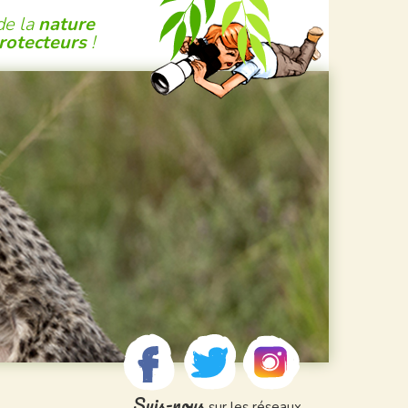
de la
nature
protecteurs
!
Suis-nous
sur les réseaux