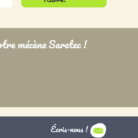
tre mécène Saretec !
Écris-nous !