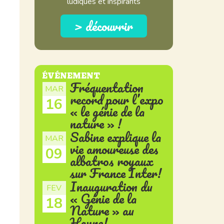
ludiques et inspirants
> découvrir
ÉVÉNEMENT
Fréquentation
MAR
record pour l’expo
16
« le génie de la
nature » !
Sabine explique la
MAR
vie amoureuse des
09
albatros royaux
sur France Inter!
Inauguration du
FEV
« Génie de la
18
Nature » au
Havre!