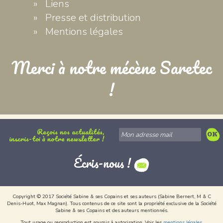
Liens
Presse et distribution
Mentions légales
Merci à notre mécène Saretec
!
Reçois nos actualités,
inscris-toi à notre newsletter !
Écris-nous !
Copyright © 2017 Société Sabine & ses Copains et ses auteurs (Sabine Bernert, M & C
Denis-Huot, Max Magnan). Tous contenus de ce site sont la propriété exclusive de la Société
Sabine & ses Copains et des auteurs mentionnés.
Tout usage ou reproduction est soumis à autorisation. Voir les
mentions légales
.