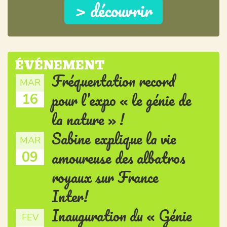
> découvrir
ÉVÉNEMENT
Fréquentation record
MAR
pour l’expo « le génie de
16
la nature » !
Sabine explique la vie
MAR
amoureuse des albatros
09
royaux sur France
Inter!
Inauguration du « Génie
FEV