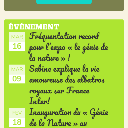
ÉVÉNEMENT
Fréquentation record
MAR
pour l’expo « le génie de
16
la nature » !
Sabine explique la vie
MAR
amoureuse des albatros
09
royaux sur France
Inter!
Inauguration du « Génie
FEV
de la Nature » au
18