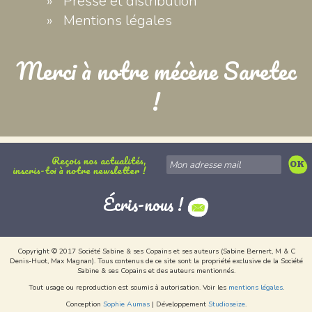
Presse et distribution
Mentions légales
Merci à notre mécène Saretec
!
Reçois nos actualités,
inscris-toi à notre newsletter !
Écris-nous !
Copyright © 2017 Société Sabine & ses Copains et ses auteurs (Sabine Bernert, M & C
Denis-Huot, Max Magnan). Tous contenus de ce site sont la propriété exclusive de la Société
Sabine & ses Copains et des auteurs mentionnés.
Tout usage ou reproduction est soumis à autorisation. Voir les
mentions légales
.
Conception
Sophie Aumas
| Développement
Studioseize
.