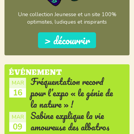
Une collection Jeunesse et un site 100%
optimistes, ludiques et inspirants
> découvrir
ÉVÉNEMENT
Fréquentation record
MAR
pour l’expo « le génie de
16
la nature » !
Sabine explique la vie
MAR
amoureuse des albatros
09