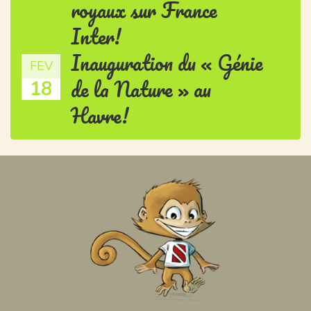
royaux sur France
Inter!
Inauguration du « Génie
FEV
de la Nature » au
18
Havre!